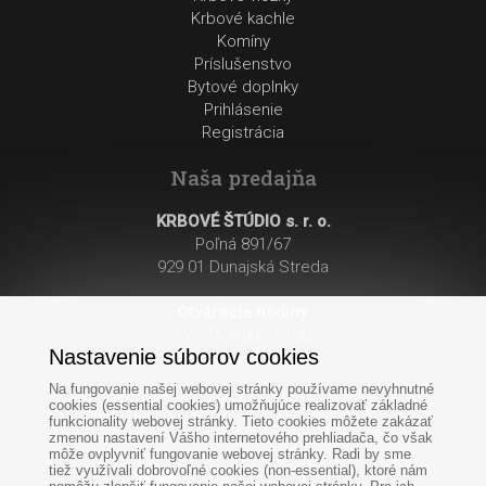
Krbové kachle
Komíny
Príslušenstvo
Bytové doplnky
Prihlásenie
Registrácia
Naša predajňa
KRBOVÉ ŠTÚDIO s. r. o.
Poľná 891/67
929 01 Dunajská Streda
Otváracie hodiny
:
Po - Pi: 8:00 - 17:00
Nastavenie súborov cookies
So: 8:00 - 12:00
Na fungovanie našej webovej stránky používame nevyhnutné
cookies (essential cookies) umožňujúce realizovať základné
funkcionality webovej stránky. Tieto cookies môžete zakázať
zmenou nastavení Vášho internetového prehliadača, čo však
môže ovplyvniť fungovanie webovej stránky. Radi by sme
tiež využívali dobrovoľné cookies (non-essential), ktoré nám