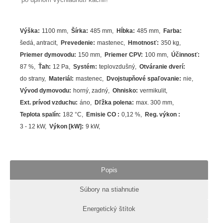
Výška
:
1100 mm
Šírka
:
485 mm
Hĺbka
:
485 mm
Farba
:
šedá
,
antracit
Prevedenie
:
mastenec
Hmotnosť
:
350 kg
Priemer dymovodu
:
150 mm
Priemer CPV
:
100 mm
Účinnosť
:
87
%
Ťah
:
12 Pa
Systém
:
teplovzdušný
Otváranie dverí
:
do strany
Materiál
:
mastenec
Dvojstupňové spaľovanie
:
nie
Vývod dymovodu
:
horný, zadný
Ohnisko
:
vermikulit
Ext. prívod vzduchu
:
áno
Dľžka polena
:
max. 300 mm
Teplota spalín
:
182
°C
Emisie CO
:
0,12 %
Reg. výkon
:
3 - 12 kW
Výkon [kW]
:
9
kW
Popis
Súbory na stiahnutie
Energetický štítok