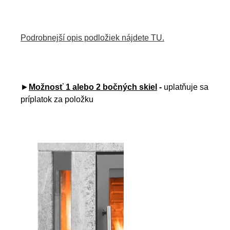
Podrobnejší opis podložiek nájdete TU.
►
Možnosť 1 alebo 2 bočných skiel
-
uplatňuje sa
príplatok za položku