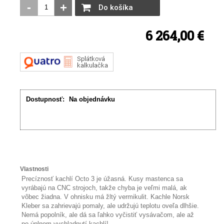
-
+
Do košíka
6 264,00 €
Dostupnosť:
Na objednávku
Vlastnosti
Precíznosť kachlí Octo 3 je úžasná. Kusy mastenca sa
vyrábajú na CNC strojoch, takže chyba je veľmi malá, ak
vôbec žiadna. V ohnisku má žltý vermikulit. Kachle Norsk
Kleber sa zahrievajú pomaly, ale udržujú teplotu oveľa dlhšie.
Nemá popolník, ale dá sa ľahko vyčistiť vysávačom, ale až
po úplnom vychladnutí kachlí!