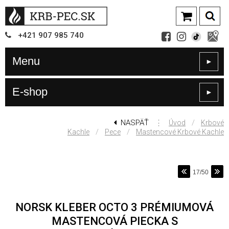
+421
907
985 740
Menu
►
E-shop
►
NASPÄŤ
⋮
/
Úvod
Krbové
/
/
Kachle
Pece
Mastencové Krbové Kachle
17/50
NORSK KLEBER OCTO 3 PRÉMIUMOVÁ
MASTENCOVÁ PIECKA S