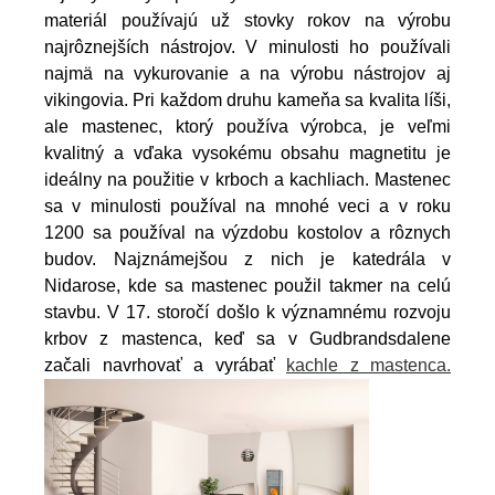
materiál používajú už stovky rokov na výrobu
najrôznejších nástrojov. V minulosti ho používali
najmä na vykurovanie a na výrobu nástrojov aj
vikingovia. Pri každom druhu kameňa sa kvalita líši,
ale mastenec, ktorý používa výrobca, je veľmi
kvalitný a vďaka vysokému obsahu magnetitu je
ideálny na použitie v krboch a kachliach. Mastenec
sa v minulosti používal na mnohé veci a v roku
1200 sa používal na výzdobu kostolov a rôznych
budov. Najznámejšou z nich je katedrála v
Nidarose, kde sa mastenec použil takmer na celú
stavbu. V 17. storočí došlo k významnému rozvoju
krbov z mastenca, keď sa v Gudbrandsdalene
začali navrhovať a vyrábať
kachle z mastenca.