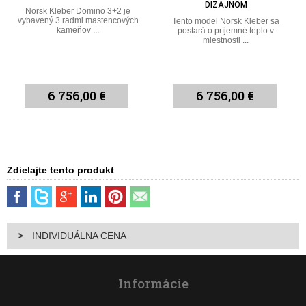
DIZAJNOM
Norsk Kleber Domino 3+2 je
vybavený 3 radmi mastencových
Tento model Norsk Kleber sa
kameňov ...
postará o príjemné teplo v
miestnosti ...
6 756,00 €
6 756,00 €
Zdielajte tento produkt
INDIVIDUÁLNA CENA
Informácie