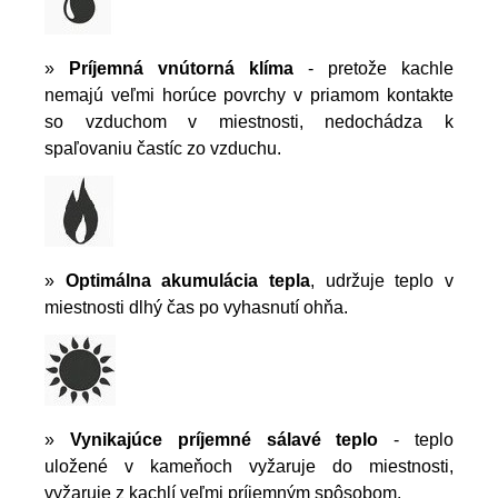
»
Príjemná vnútorná klíma
- pretože kachle
nemajú veľmi horúce povrchy v priamom kontakte
so vzduchom v miestnosti, nedochádza k
spaľovaniu častíc zo vzduchu.
»
Optimálna akumulácia tepla
, udržuje teplo v
miestnosti dlhý čas po vyhasnutí ohňa.
»
Vynikajúce príjemné sálavé teplo
- teplo
uložené v kameňoch vyžaruje do miestnosti,
vyžaruje z kachlí veľmi príjemným spôsobom.