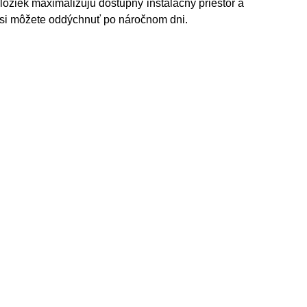
žiek maximalizujú dostupný inštalačný priestor a
e si môžete oddýchnuť po náročnom dni.