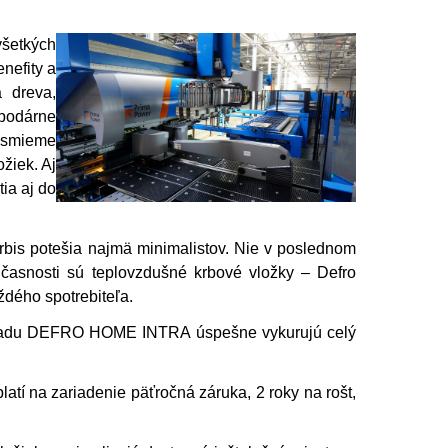
všetkých
nefity a
 dreva,
spodárne
esmieme
žiek. Aj
ia aj do
bis potešia najmä minimalistov. Nie v poslednom
časnosti sú teplovzdušné krbové vložky – Defro
ždého spotrebiteľa.
ky radu DEFRO HOME INTRA úspešne vykurujú celý
atí na zariadenie päťročná záruka, 2 roky na rošt,