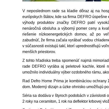
V neposlednom rade sa kladie dôraz aj na hospod
európskych štátov, kde sa firma DEFRO úspešne e
výhody produktov značky DEFRO patrí vysoká 
nenáročná obsluha a výborný pomer ceny a kval
riešenie nízkoenergetických domov, až po veľ
zabudnúť, že firma začala vyrábať vodou chladené 
v súčasnosti existujú takí, ktorí uprednostňujú v
menších priestorov.
Z tohto hľadiska treba spomenúť najmä mimoriad
rade DEFRO vyrába aj peletové kachle, ktoré n
umožnilo individuálny výber ozdobného rámu, ako a
Rad Defro Home Prima je kombináciou ochrany ž
dom. Moderný dizajn a úzke ohnisko umožňujú po
Séria sa dodáva v štyroch podobách v závislosti o
2 roky na ceramiton, 1 rok na deflektor krbovej vlo