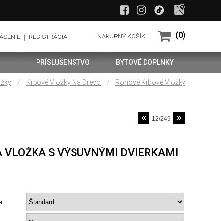
(0)
NÁKUPNÝ KOŠÍK
ÁSENIE
REGISTRÁCIA
PRÍSLUŠENSTVO
BYTOVÉ DOPLNKY
/
/
ožky
Krbové Vložky Na Drevo
Rohové Krbové Vložky
12/249
 VLOŽKA S VÝSUVNÝMI DVIERKAMI
a