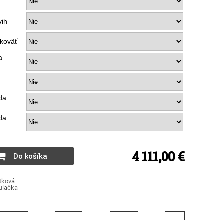
vih
koväť
a
da
da
4 111,00 €
Do košíka