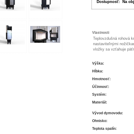
Dostupnosť:
Na ob
Vlastnosti
Teplovzdušná rohová kr
nastaviteľnými nožičk
vložky sa vzťahuje päť
Výška
:
Hĺbka
:
Hmotnosť
:
Účinnosť
:
Systém
:
Materiál
:
Vývod dymovodu
:
Ohnisko
:
Teplota spalín
: