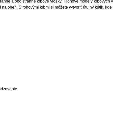
tranné a obojstranné krbové vložky.
Rohové modely krbových vlo
na oheň. S rohovými krbmi si môžete vytvoriť útulný kútik, kd
ladzovanie