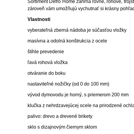
Sortiment Defro Home zahŕňa rovné, rohové, trojs
zároveň vám umožňujú vychutnať si krásny pohľad 
Vlastnosti
vyberateľná zberná nádoba je súčasťou vložky
masívna a odolná konštrukcia z ocele
štíhle prevedenie
ľavá rohová vložka
otváranie do boku
nastaviteľné nožičky (od 0 do 100 mm)
vývod dymovodu je horný, s priemerom 200 mm
klučka z nehrdzavejúcej ocele na prirodzené och
palivo: drevo a drevené brikety
sklo s dizajnovým čiernym sklom