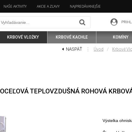
NAŠE AKTIVITY
AKCIE A ZĽAVY
NAJPREDÁVANEJŠIE
PRIHL
KRBOVÉ VLOŽKY
KRBOVÉ KACHLE
KOMÍNY
NASPÄŤ
⋮
/
Úvod
Krbové Vl
G OCEĽOVÁ TEPLOVZDUŠNÁ ROHOVÁ KRBOVÁ
Výstelka ohnisk