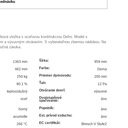
jednávku
bová vložka s oceľovou konštrukciou Defro. Model s
ami a výsuvným otváraním. S vyberateľnou zbernou nádobou. Na
ročná záruka.
Šírka
:
1363 mm
959 mm
Farba
:
462 mm
čierna
Priemer dymovodu
:
250 kg
200 mm
Ťah
:
80.1
%
12 Pa
Otváranie dverí
:
teplovzdušný
výsuvné
Dvojstupňové
oceľ
áno
spaľovanie
:
Popolník
:
horný
áno
Ext. prívod vzduchu
:
acumotte
áno
EC certifikát
:
266
°C
Blmsch V Stufe2