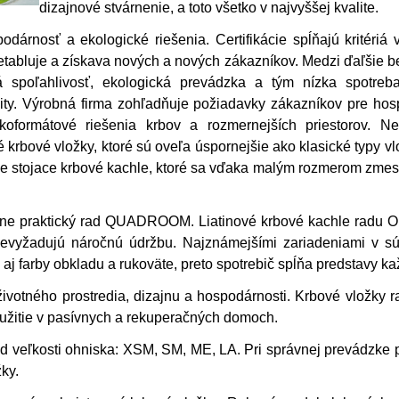
dizajnové stvárnenie, a toto všetko v najvyššej kvalite.
árnosť a ekologické riešenia. Certifikácie spĺňajú kritériá 
tabluje a získava nových a nových zákazníkov.
Medzi ďaľšie be
spoľahlivosť, ekologická prevádzka a tým nízka spotreba
ity. Výrobná firma zohľadňuje požiadavky zákazníkov pre ho
koformátové riešenia krbov a rozmernejších priestorov. N
krbové vložky, ktoré sú oveľa úspornejšie ako klasické typy vlo
oľne stojace krbové kachle, ktoré sa vďaka malým rozmerom zmest
ne praktický rad QUADROOM. Liatinové krbové kachle radu Or
evyžadujú náročnú údržbu. Najznámejšími zariadeniami v sú
j farby obkladu a rukoväte, preto spotrebič spĺňa predstavy ka
ivotného prostredia, dizajnu a hospodárnosti. Krbové vlož
užitie v pasívnych a rekuperačných domoch.
d veľkosti ohniska: XSM, SM, ME, LA. Pri správnej prevádzke pl
žky.