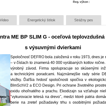
Reg. výkon
:
Video
Energetický štítok
Strážny pes
ntra ME BP SLIM G - oceľová teplovzdušná 
s výsuvnými dvierkami
Spoločnosť DEFRO bola založená v roku 1973, dnes je n
– v číslach to znamená 40 000 vyrábaných kotlov ročne
výrobný závod. Firma spolupracuje so skúsenými inžin
a technickými poradcami.
Najznámejšie rady série D
vložky. Ďaľšia hrdosť spoločnosti spočíva v ekologic
BImSchV2 a ECO Design. Pri ochrane životného prostre
oxidu ohoľnatého a prachu. Ekodizajn sa vzťahuje niel
"vykurovacie telesá na drevo", medzi ktoré patria dom
berie na zreteľ požiadavky trhu s osobitnými požiada