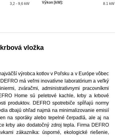
Výkon [kW]
:
3,2 - 9,6 kW
8.1
kW
krbová vložka
ajväčší výrobca kotlov v Poľsku a v Európe vôbec
. DEFRO má veľmi inovatívne laboratórium a veľký
iermi, zváračmi, administratívnymi pracovníkmi
EFRO Home sú peletové kachle, krby a krbové
kosti produktov. DEFRO spotrebiče spĺňajú normy
dia dbajú ohľad najmä na minimalizovanie emisií
en na sporáky alebo tepelné čerpadlá, ale aj na
áce krby ako dodatočný zdroj tepla. Firma DEFRO
vkami zákazníka: úsporné, ekologické riešenie,