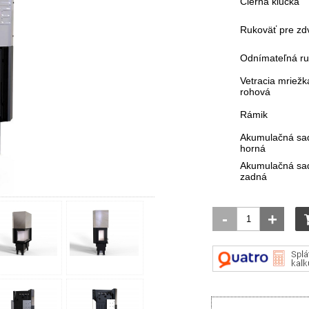
Čierna klučka
Rukoväť pre zd
Odnímateľná ru
Vetracia mriežk
rohová
Rámik
Akumulačná sa
horná
Akumulačná sa
zadná
-
+