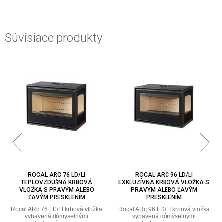
Súvisiace produkty
ROCAL ARC 76 LD/LI
ROCAL ARC 96 LD/LI
TEPLOVZDUŠNÁ KRBOVÁ
EXKLUZÍVNA KRBOVÁ VLOŽKA S
VLOŽKA S PRAVÝM ALEBO
PRAVÝM ALEBO ĽAVÝM
ĽAVÝM PRESKLENÍM
PRESKLENÍM
Rocal ARc 76 LD/LI krbová vložka
Rocal ARc 96 LD/LI krbová vložka
vybavená dômyselnými
vybavená dômyselnými