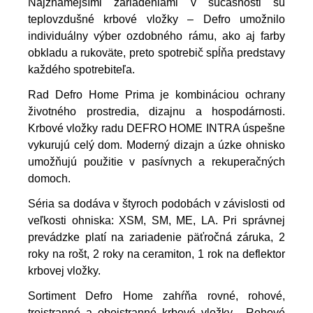
Najznámejšími zariadeniami v súčasnosti sú
teplovzdušné krbové vložky – Defro umožnilo
individuálny výber ozdobného rámu, ako aj farby
obkladu a rukoväte, preto spotrebič spĺňa predstavy
každého spotrebiteľa.
Rad Defro Home Prima je kombináciou ochrany
životného prostredia, dizajnu a hospodárnosti.
Krbové vložky radu DEFRO HOME INTRA úspešne
vykurujú celý dom. Moderný dizajn a úzke ohnisko
umožňujú použitie v pasívnych a rekuperačných
domoch.
Séria sa dodáva v štyroch podobách v závislosti od
veľkosti ohniska: XSM, SM, ME, LA. Pri správnej
prevádzke platí na zariadenie päťročná záruka, 2
roky na rošt, 2 roky na ceramiton, 1 rok na deflektor
krbovej vložky.
Sortiment Defro Home zahŕňa rovné, rohové,
trojstranné a obojstranné krbové vložky.
Rohové