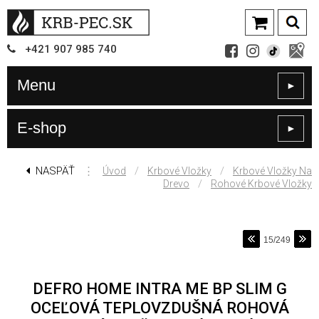
+421
907
985 740
Menu
►
E-shop
►
NASPÄŤ
⋮
/
/
Úvod
Krbové Vložky
Krbové Vložky Na
/
Drevo
Rohové Krbové Vložky
15/249
DEFRO HOME INTRA ME BP SLIM G
OCEĽOVÁ TEPLOVZDUŠNÁ ROHOVÁ