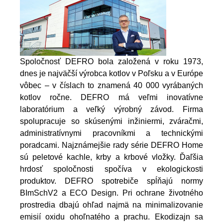
Spoločnosť DEFRO bola založená v roku 1973,
dnes je najväčší výrobca kotlov v Poľsku a v Európe
vôbec – v číslach to znamená 40 000 vyrábaných
kotlov ročne. DEFRO má veľmi inovatívne
laboratórium a veľký výrobný závod. Firma
spolupracuje so skúsenými inžiniermi, zváračmi,
administratívnymi pracovníkmi a technickými
poradcami.
Najznámejšie rady série DEFRO Home
sú peletové kachle, krby a krbové vložky. Ďaľšia
hrdosť spoločnosti spočíva v ekologickosti
produktov. DEFRO spotrebiče spĺňajú normy
BImSchV2 a ECO Design. Pri ochrane životného
prostredia dbajú ohľad najmä na minimalizovanie
emisií oxidu ohoľnatého a prachu. Ekodizajn sa