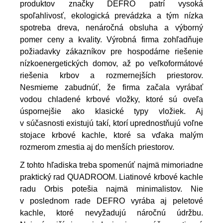
produktov značky DEFRO patrí vysoká
spoľahlivosť, ekologická prevádzka a tým nízka
spotreba dreva, nenáročná obsluha a výborný
pomer ceny a kvality. Výrobná firma zohľadňuje
požiadavky zákazníkov pre hospodárne riešenie
nízkoenergetických domov, až po veľkoformátové
riešenia krbov a rozmernejších priestorov.
Nesmieme zabudnúť, že firma začala vyrábať
vodou chladené krbové vložky, ktoré sú oveľa
úspornejšie ako klasické typy vložiek. Aj
v súčasnosti existujú takí, ktorí uprednostňujú voľne
stojace krbové kachle, ktoré sa vďaka malým
rozmerom zmestia aj do menších priestorov.
Z tohto hľadiska treba spomenúť najmä mimoriadne
praktický rad QUADROOM. Liatinové krbové kachle
radu Orbis potešia najmä minimalistov. Nie
v poslednom rade DEFRO vyrába aj peletové
kachle, ktoré nevyžadujú náročnú údržbu.