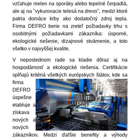
vzťahuje nielen na sporáky alebo tepelné čerpadlá,
ale aj na "vykurovacie telesá na drevo", medzi ktoré
patria domáce krby ako dodatočný zdroj tepla.
Firma DEFRO berie na zreteľ požiadavky trhu s
osobitnými požiadavkami zákazníka: úsporné,
ekologické riešenie, dizajnové stvárnenie, a toto
všetko v najvyššej kvalite.
V neposlednom rade sa kladie dôraz aj na
hospodárnosť a ekologické riešenia. Certifikácie
spĺňajú kritériá všetkých
európskych štátov, kde sa
firma
DEFRO
úspešne
etabluje a
získava
nových a
nových
zákazníkov.
Medzi ďaľšie benefity a výhody