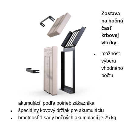
Zostava
na bočnú
časť
krbovej
vložky:
možnosť
výberu
vhodného
počtu
akumulácií podľa potrieb zákazníka
špeciálny kovový držiak pre akumuláciu
hmotnosť 1 sady bočných akumulácií je 25 kg