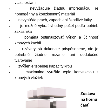
vlastnosťami
nevyžaduje žiadnu impregnáciu, je
homogénny a konzistentný materiál
nevypúšťa prach, zápach ani škodlivé látky
je možné vybrať vhodný počet podľa potrieb
zákazníka
pomáha optimalizovať výkon a účinnosť
krbových kachlí
uzávery sú dokonale prispôsobené, nie je
potrebné žiadne rezanie ani dodatočné
tvarovanie
zvýšenie tepelnej kapacity krbu
maximálne využitie tepla konvekciou z
krbových vložiek
Zostava
na hornú
časť