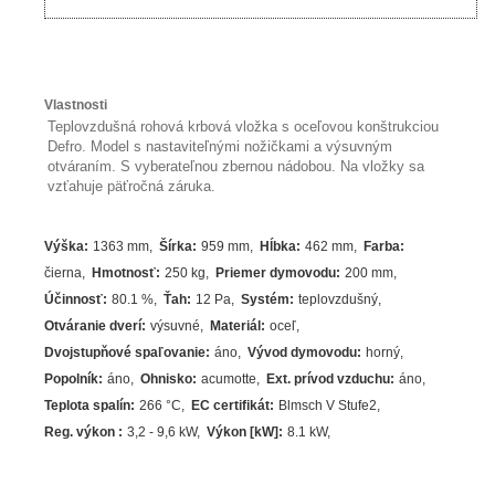
Vlastnosti
Teplovzdušná rohová krbová vložka s oceľovou konštrukciou
Defro. Model s nastaviteľnými nožičkami a výsuvným
otváraním. S vyberateľnou zbernou nádobou. Na vložky sa
vzťahuje päťročná záruka.
Výška
:
1363 mm
Šírka
:
959 mm
Hĺbka
:
462 mm
Farba
:
čierna
Hmotnosť
:
250 kg
Priemer dymovodu
:
200 mm
Účinnosť
:
80.1
%
Ťah
:
12 Pa
Systém
:
teplovzdušný
Otváranie dverí
:
výsuvné
Materiál
:
oceľ
Dvojstupňové spaľovanie
:
áno
Vývod dymovodu
:
horný
Popolník
:
áno
Ohnisko
:
acumotte
Ext. prívod vzduchu
:
áno
Teplota spalín
:
266
°C
EC certifikát
:
Blmsch V Stufe2
Reg. výkon
:
3,2 - 9,6 kW
Výkon [kW]
:
8.1
kW