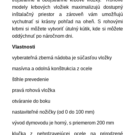
modely krbových vložiek maximalizujú dostupný
inštalačný priestor a zároveň vám umožňujú
vychutnať si krásny pohľad na oheň. S rohovými
krbmi si môžete vytvoriť útulný kútik, kde si môžete
oddýchnuť po náročnom dni.
Vlastnosti
vyberateľná zberná nádoba je súčasťou vložky
masívna a odolná konštrukcia z ocele
štíhle prevedenie
pravá rohová vložka
otváranie do boku
nastaviteľné nožičky (od 0 do 100 mm)
vývod dymovodu je horný, s priemerom 200 mm
klučka z nehrdzavejúcej ocele na prirodzené