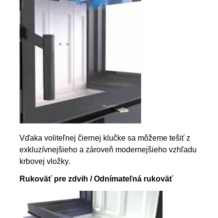
Vďaka voliteľnej čiernej klučke sa môžeme tešiť z
exkluzívnejšieho a zároveň modernejšieho vzhľadu
krbovej vložky.
Rukoväť pre zdvih / Odnímateľná rukoväť