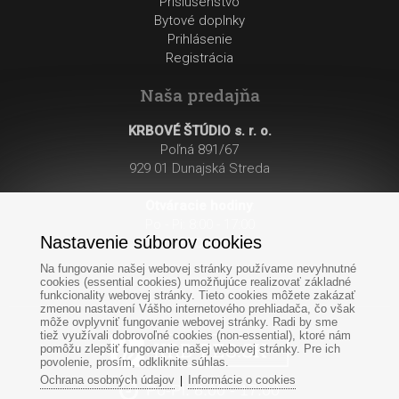
Príslušenstvo
Bytové doplnky
Prihlásenie
Registrácia
Naša predajňa
KRBOVÉ ŠTÚDIO s. r. o.
Poľná 891/67
929 01 Dunajská Streda
Otváracie hodiny
:
Po - Pi: 8:00 - 17:00
Nastavenie súborov cookies
So: 8:00 - 12:00
Na fungovanie našej webovej stránky používame nevyhnutné
cookies (essential cookies) umožňujúce realizovať základné
funkcionality webovej stránky. Tieto cookies môžete zakázať
zmenou nastavení Vášho internetového prehliadača, čo však
môže ovplyvniť fungovanie webovej stránky. Radi by sme
tiež využívali dobrovoľné cookies (non-essential), ktoré nám
pomôžu zlepšiť fungovanie našej webovej stránky. Pre ich
povolenie, prosím, odkliknite súhlas.
Ochrana osobných údajov
Informácie o cookies
|
Po-Pi: 8:00 - 17:00