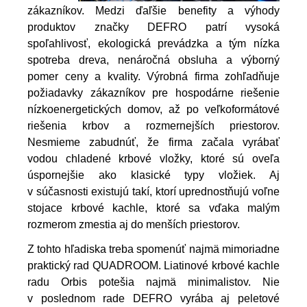
zákazníkov.
Medzi ďaľšie benefity a výhody
produktov značky DEFRO patrí vysoká
spoľahlivosť, ekologická prevádzka a tým nízka
spotreba dreva, nenáročná obsluha a výborný
pomer ceny a kvality. Výrobná firma zohľadňuje
požiadavky zákazníkov pre hospodárne riešenie
nízkoenergetických domov, až po veľkoformátové
riešenia krbov a rozmernejších priestorov.
Nesmieme zabudnúť, že firma začala vyrábať
vodou chladené krbové vložky, ktoré sú oveľa
úspornejšie ako klasické typy vložiek. Aj
v súčasnosti existujú takí, ktorí uprednostňujú voľne
stojace krbové kachle, ktoré sa vďaka malým
rozmerom zmestia aj do menších priestorov.
Z tohto hľadiska treba spomenúť najmä mimoriadne
praktický rad QUADROOM. Liatinové krbové kachle
radu Orbis potešia najmä minimalistov. Nie
v poslednom rade DEFRO vyrába aj peletové