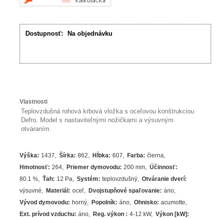
Dostupnosť:
Na objednávku
Vlastnosti
Teplovzdušná rohová krbová vložka s oceľovou konštrukciou
Defro. Model s nastaviteľnými nožičkami a výsuvným
otváraním.
Výška
:
1437
Šírka
:
862
Hĺbka
:
607
Farba
:
čierna
Hmotnosť
:
264
Priemer dymovodu
:
200 mm
Účinnosť
:
80.1
%
Ťah
:
12 Pa
Systém
:
teplovzdušný
Otváranie dverí
:
výsuvné
Materiál
:
oceľ
Dvojstupňové spaľovanie
:
áno
Vývod dymovodu
:
horný
Popolník
:
áno
Ohnisko
:
acumotte
Ext. prívod vzduchu
:
áno
Reg. výkon
:
4-12 kW
Výkon [kW]
: