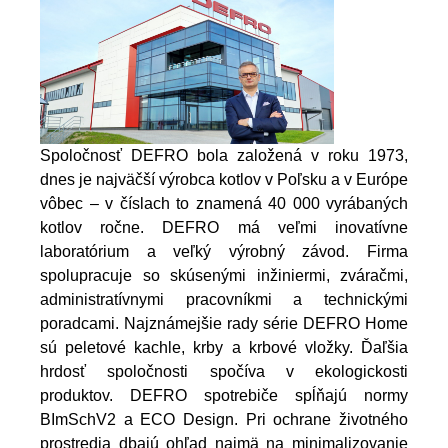
Spoločnosť DEFRO bola založená v roku 1973,
dnes je najväčší výrobca kotlov v Poľsku a v Európe
vôbec – v číslach to znamená 40 000 vyrábaných
kotlov ročne. DEFRO má veľmi inovatívne
laboratórium a veľký výrobný závod. Firma
spolupracuje so skúsenými inžiniermi, zváračmi,
administratívnymi pracovníkmi a technickými
poradcami.
Najznámejšie rady série DEFRO Home
sú peletové kachle, krby a krbové vložky. Ďaľšia
hrdosť spoločnosti spočíva v ekologickosti
produktov. DEFRO spotrebiče spĺňajú normy
BImSchV2 a ECO Design. Pri ochrane životného
prostredia dbajú ohľad najmä na minimalizovanie