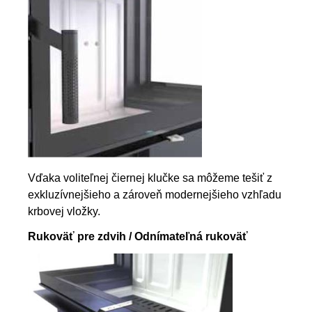
Vďaka voliteľnej čiernej klučke sa môžeme tešiť z
exkluzívnejšieho a zároveň modernejšieho vzhľadu
krbovej vložky.
Rukoväť pre zdvih / Odnímateľná rukoväť