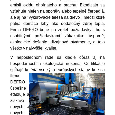
emisií oxidu ohoľnatého a prachu. Ekodizajn sa
vzťahuje nielen na sporáky alebo tepelné čerpadlá,
ale aj na "vykurovacie telesá na drevo", medzi ktoré
patria domáce krby ako dodatočný zdroj tepla.
Firma DEFRO berie na zreteľ požiadavky trhu s
osobitnými požiadavkami zákazníka: úsporné,
ekologické riešenie, dizajnové stvárnenie, a toto
všetko v najvyššej kvalite.
V neposlednom rade sa kladie dôraz aj na
hospodárnosť a ekologické riešenia. Certifikácie
spĺňajú kritériá všetkých
európskych štátov, kde sa
firma
DEFRO
úspešne
etabluje a
získava
nových a
nových