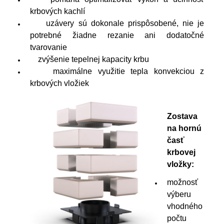
krbových kachlí
uzávery sú dokonale prispôsobené, nie je
potrebné žiadne rezanie ani dodatočné
tvarovanie
zvýšenie tepelnej kapacity krbu
maximálne využitie tepla konvekciou z
krbových vložiek
Zostava
na hornú
časť
krbovej
vložky:
možnosť
výberu
vhodného
počtu