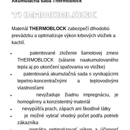
Akumulačná sada Thermoblock
Materiál
THERMOBLOCK
zabezpečí dlhodobú
prevádzku a optimalizuje výkon krbových vložiek a
kachlí.
patentované zloženie šamotovej zmesi
THERMOBLOCK (sálanie naakumulovaného
tepla aj po ukončení spaľovania vo vložke)
patentovaná akumulačná sada s vynikajúcimi
tepelno-koncentračnými a teplovodivými
vlastnosťami
nevyžaduje žiadnu impregnáciu, je
homogénny a konzistentný materiál
nevypúšťa prach, zápach ani škodlivé látky
je možné vybrať vhodný počet podľa potrieb
zákazníka
pomáha optimalizovať výkon a účinnosť