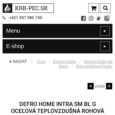
+421
907
985 740
Menu
►
E-shop
►
NASPÄŤ
⋮
/
/
Úvod
Krbové Vložky
Krbové Vložky Na
/
Drevo
Rohové Krbové Vložky
24/249
DEFRO HOME INTRA SM BL G
OCEĽOVÁ TEPLOVZDUŠNÁ ROHOVÁ