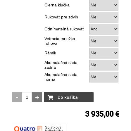
Čierna klučka
Rukoväť pre zdvih
Odnímateľná rukoväť
Vetracia mriežka
rohová
Rámik
Akumulačná sada
zadná
Akumulačná sada
horná
-
+
Do košíka
3 935,00 €