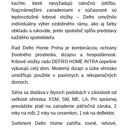
kachle, ktoré nevyžadujú náročnú údržbu.
Najznámejšími zariadeniami v súčasnosti sú
teplovzdušné krbové vložky – Defro umožnilo
individuálny výber ozdobného rámu, ako aj farby
obkladu a rukoväte, preto spotrebič spĺňa predstavy
každého spotrebiteľa.
Rad Defro Home Prima je kombináciou ochrany
životného prostredia, dizajnu a hospodárnosti.
Krbové vložky radu DEFRO HOME INTRA úspešne
vykurujú celý dom. Moderný dizajn a úzke ohnisko
umožňujú použitie v pasívnych a rekuperačných
domoch.
Séria sa dodáva v štyroch podobách v závislosti od
veľkosti ohniska: XSM, SM, ME, LA. Pri správnej
prevádzke platí na zariadenie päťročná záruka, 2
roky na rošt, 2 roky na ceramiton, 1 rok na deflektor.
Sortiment Defro Home zahŕňa rovné, rohové,