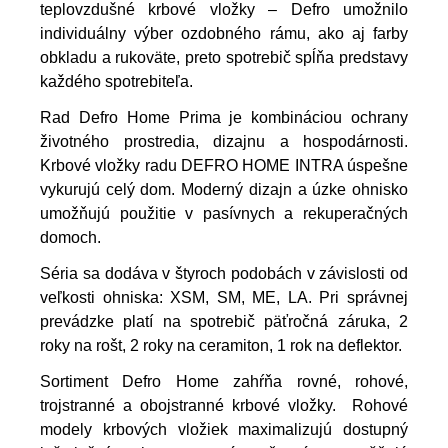
teplovzdušné krbové vložky – Defro umožnilo
individuálny výber ozdobného rámu, ako aj farby
obkladu a rukoväte, preto spotrebič spĺňa predstavy
každého spotrebiteľa.
Rad Defro Home Prima je kombináciou ochrany
životného prostredia, dizajnu a hospodárnosti.
Krbové vložky radu DEFRO HOME INTRA úspešne
vykurujú celý dom. Moderný dizajn a úzke ohnisko
umožňujú použitie v pasívnych a rekuperačných
domoch.
Séria sa dodáva v štyroch podobách v závislosti od
veľkosti ohniska: XSM, SM, ME, LA. Pri správnej
prevádzke platí na spotrebič päťročná záruka, 2
roky na rošt, 2 roky na ceramiton, 1 rok na deflektor.
Sortiment Defro Home zahŕňa rovné, rohové,
trojstranné a obojstranné krbové vložky.
Rohové
modely krbových vložiek maximalizujú dostupný