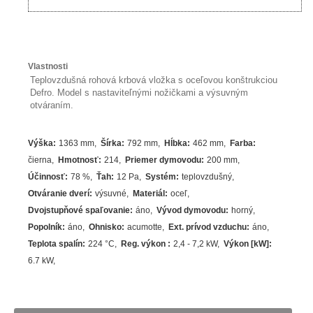
Vlastnosti
Teplovzdušná rohová krbová vložka s oceľovou konštrukciou
Defro. Model s nastaviteľnými nožičkami a výsuvným
otváraním.
Výška
:
1363 mm
Šírka
:
792 mm
Hĺbka
:
462 mm
Farba
:
čierna
Hmotnosť
:
214
Priemer dymovodu
:
200 mm
Účinnosť
:
78
%
Ťah
:
12 Pa
Systém
:
teplovzdušný
Otváranie dverí
:
výsuvné
Materiál
:
oceľ
Dvojstupňové spaľovanie
:
áno
Vývod dymovodu
:
horný
Popolník
:
áno
Ohnisko
:
acumotte
Ext. prívod vzduchu
:
áno
Teplota spalín
:
224
°C
Reg. výkon
:
2,4 - 7,2 kW
Výkon [kW]
:
6.7
kW