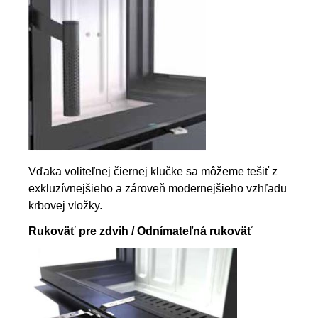
Vďaka voliteľnej čiernej klučke sa môžeme tešiť z
exkluzívnejšieho a zároveň modernejšieho vzhľadu
krbovej vložky.
Rukoväť pre zdvih / Odnímateľná rukoväť