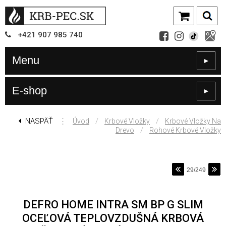
+421
907
985 740
Menu
►
E-shop
►
NASPÄŤ
⋮
/
/
Úvod
Krbové Vložky
Krbové Vložky Na
/
Drevo
Rohové Krbové Vložky
29/249
DEFRO HOME INTRA SM BP G SLIM
OCEĽOVÁ TEPLOVZDUŠNÁ KRBOVÁ