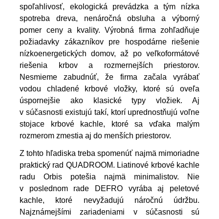
spoľahlivosť, ekologická prevádzka a tým nízka
spotreba dreva, nenáročná obsluha a výborný
pomer ceny a kvality. Výrobná firma zohľadňuje
požiadavky zákazníkov pre hospodárne riešenie
nízkoenergetických domov, až po veľkoformátové
riešenia krbov a rozmernejších priestorov.
Nesmieme zabudnúť, že firma začala vyrábať
vodou chladené krbové vložky, ktoré sú oveľa
úspornejšie ako klasické typy vložiek. Aj
v súčasnosti existujú takí, ktorí uprednostňujú voľne
stojace krbové kachle, ktoré sa vďaka malým
rozmerom zmestia aj do menších priestorov.
Z tohto hľadiska treba spomenúť najmä mimoriadne
praktický rad QUADROOM. Liatinové krbové kachle
radu Orbis potešia najmä minimalistov. Nie
v poslednom rade DEFRO vyrába aj peletové
kachle, ktoré nevyžadujú náročnú údržbu.
Najznámejšími zariadeniami v súčasnosti sú