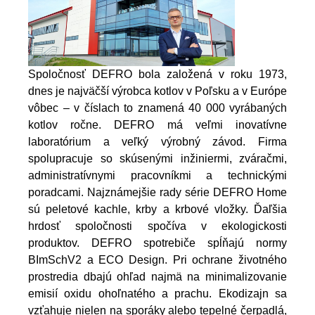
Spoločnosť DEFRO bola založená v roku 1973,
dnes je najväčší výrobca kotlov v Poľsku a v Európe
vôbec – v číslach to znamená 40 000 vyrábaných
kotlov ročne. DEFRO má veľmi inovatívne
laboratórium a veľký výrobný závod. Firma
spolupracuje so skúsenými inžiniermi, zváračmi,
administratívnymi pracovníkmi a technickými
poradcami.
Najznámejšie rady série DEFRO Home
sú peletové kachle, krby a krbové vložky. Ďaľšia
hrdosť spoločnosti spočíva v ekologickosti
produktov. DEFRO spotrebiče spĺňajú normy
BImSchV2 a ECO Design. Pri ochrane životného
prostredia dbajú ohľad najmä na minimalizovanie
emisií oxidu ohoľnatého a prachu. Ekodizajn sa
vzťahuje nielen na sporáky alebo tepelné čerpadlá,