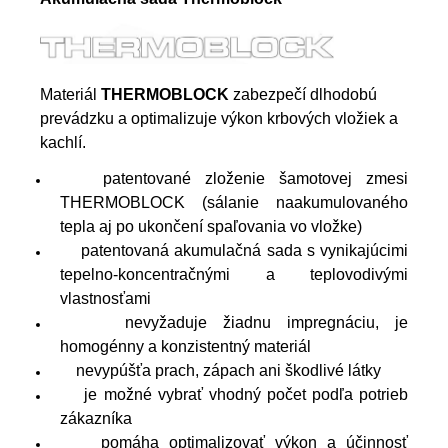
Materiál
THERMOBLOCK
zabezpečí dlhodobú
prevádzku a optimalizuje výkon krbových vložiek a
kachlí.
patentované zloženie šamotovej zmesi
THERMOBLOCK (sálanie naakumulovaného
tepla aj po ukončení spaľovania vo vložke)
patentovaná akumulačná sada s vynikajúcimi
tepelno-koncentračnými a teplovodivými
vlastnosťami
nevyžaduje žiadnu impregnáciu, je
homogénny a konzistentný materiál
nevypúšťa prach, zápach ani škodlivé látky
je možné vybrať vhodný počet podľa potrieb
zákazníka
pomáha optimalizovať výkon a účinnosť