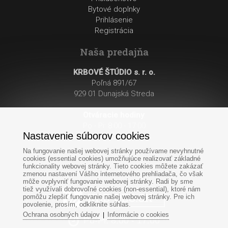
Bytové doplnky
Prihlásenie
Registrácia
Naša predajňa
KRBOVÉ ŠTÚDIO s. r. o.
Poľná 891/67
929 01 Dunajská Streda
Otváracie hodiny
:
Po - Pi: 8:00 - 17:00
Nastavenie súborov cookies
So: 8:00 - 12:00
Na fungovanie našej webovej stránky používame nevyhnutné
cookies (essential cookies) umožňujúce realizovať základné
funkcionality webovej stránky. Tieto cookies môžete zakázať
zmenou nastavení Vášho internetového prehliadača, čo však
môže ovplyvniť fungovanie webovej stránky. Radi by sme
tiež využívali dobrovoľné cookies (non-essential), ktoré nám
pomôžu zlepšiť fungovanie našej webovej stránky. Pre ich
povolenie, prosím, odkliknite súhlas.
Ochrana osobných údajov
Informácie o cookies
|
Po-Pi: 8:00 - 17:00