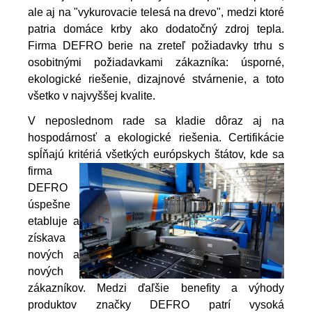
ale aj na "vykurovacie telesá na drevo", medzi ktoré
patria domáce krby ako dodatočný zdroj tepla.
Firma DEFRO berie na zreteľ požiadavky trhu s
osobitnými požiadavkami zákazníka: úsporné,
ekologické riešenie, dizajnové stvárnenie, a toto
všetko v najvyššej kvalite.
V neposlednom rade sa kladie dôraz aj na
hospodárnosť a ekologické riešenia. Certifikácie
spĺňajú kritériá všetkých
európskych štátov, kde sa
firma
DEFRO
úspešne
etabluje a
získava
nových a
nových
zákazníkov.
Medzi ďaľšie benefity a výhody
produktov značky DEFRO patrí vysoká