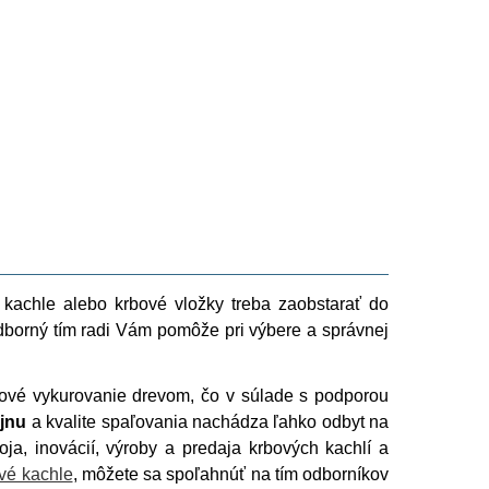
 kachle alebo krbové vložky treba zaobstarať do
borný tím radi Vám pomôže pri výbere a správnej
kové vykurovanie drevom, čo v súlade s podporou
jnu
a kvalite spaľovania nachádza ľahko odbyt na
oja, inovácií, výroby a predaja krbových kachlí a
vé kachle
, môžete sa spoľahnúť na tím odborníkov