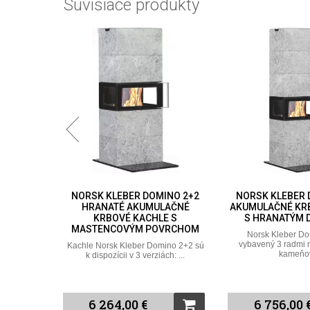
Súvisiace produkty
BINA 6
NORSK KLEBER DOMINO 2+2
NORSK KLEBER 
É KACHLE
HRANATÉ AKUMULAČNÉ
AKUMULAČNÉ KR
VÝM
KRBOVÉ KACHLE S
S HRANATÝM 
MASTENCOVÝM POVRCHOM
Norsk Kleber Do
vybavený 3 radmi
 vyrába
Kachle Norsk Kleber Domino 2+2 sú
kameňov
, je ...
k dispozícii v 3 verziách: ...
6 264,00 €
6 756,00 