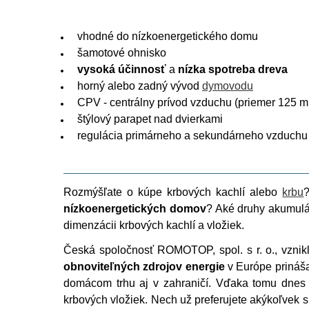
vhodné do nízkoenergetického domu
šamotové ohnisko
vysoká účinnosť
a
nízka spotreba dreva
horný alebo zadný vývod
dymovodu
CPV - centrálny prívod vzduchu (priemer 125 
štýlový parapet nad dvierkami
regulácia primárneho a sekundárneho vzduchu
Rozmýšľate o kúpe krbových kachlí alebo
krbu
?
nízkoenergetických domov
? Aké druhy akumulá
dimenzácii krbových kachlí a vložiek.
Česká spoločnosť ROMOTOP, spol. s r. o., vznik
obnoviteľných zdrojov energie
v Európe prináš
domácom trhu aj v zahraničí. Vďaka tomu dnes
krbových vložiek. Nech už preferujete akýkoľvek 