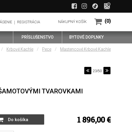
(0)
NÁKUPNÝ KOŠÍK
ÁSENIE
REGISTRÁCIA
PRÍSLUŠENSTVO
BYTOVÉ DOPLNKY
/
/
/
Krbové Kachle
Pece
Mastencové Krbové Kachle
23/50
 ŠAMOTOVÝMI TVAROVKAMI
1 896,00 €
Do košíka