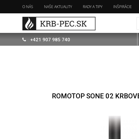
O NÁS
NAŠE AKTUALITY
RADY A TIPY
INŠPIRÁCIE
+421
907
985 740
ROMOTOP SONE 02 KRBOV