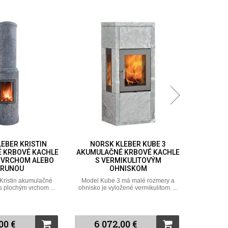
EBER KRISTIN
NORSK KLEBER KUBE 3
NORS
 KRBOVÉ KACHLE
AKUMULAČNÉ KRBOVÉ KACHLE
KR
 VRCHOM ALEBO
S VERMIKULITOVÝM
VERMIK
RUNOU
OHNISKOM
A MAST
Kristin akumulačné
Model Kube 3 má malé rozmery a
Norsk Kleb
s plochým vrchom ...
ohnisko je vyložené vermikulitom. ...
vermi
00 €
6 072,00 €
7 