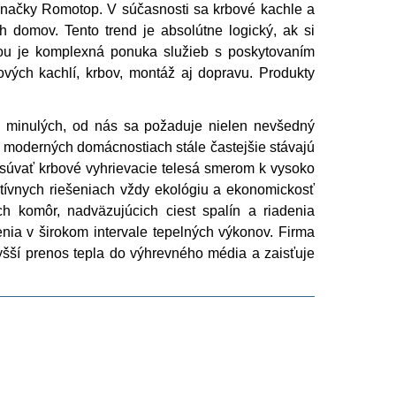
značky Romotop. V súčasnosti sa krbové kachle a
 domov. Tento trend je absolútne logický, ak si
ou je komplexná ponuka služieb s poskytovaním
bových kachlí, krbov, montáž aj dopravu. Produkty
s minulých, od nás sa požaduje nielen nevšedný
 moderných domácnostiach stále častejšie stávajú
osúvať krbové vyhrievacie telesá smerom k vysoko
tívnych riešeniach vždy ekológiu a ekonomickosť
ch komôr, nadväzujúcich ciest spalín a riadenia
nia v širokom intervale tepelných výkonov. Firma
šší prenos tepla do výhrevného média a zaisťuje