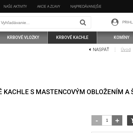
NAŠE AKTIVITY
AKCIE A ZĽAVY
NAJPREDÁVANEJŠIE
PRIHL
KRBOVÉ VLOŽKY
KRBOVÉ KACHLE
KOMÍNY
NASPÄŤ
⋮
Úvod
É KACHLE S MASTENCOVÝM OBLOŽENÍM A
-
+