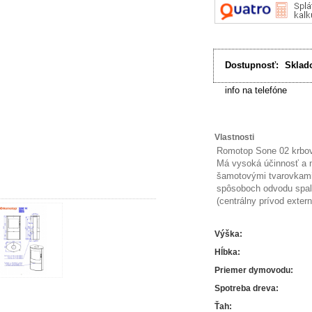
Dostupnosť:
Sklad
info na telefóne
Vlastnosti
Romotop Sone 02 krbov
Má vysoká účinnosť a n
šamotovými tvarovkami.
spôsoboch odvodu spal
(centrálny prívod exter
Výška
:
Hĺbka
:
Priemer dymovodu
:
Spotreba dreva
:
Ťah
: