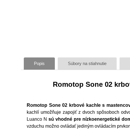
Popis
Súbory na stiahnutie
Romotop Sone 02 krbo
Romotop Sone 02 krbové kachle s mastenco
kachlí umožňuje zapojiť z dvoch spôsoboch odvo
Luanco N
sú vhodné pre nízkoenergetické do
vzduchu možno ovládať jediným ovládacím prvko