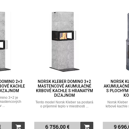
DOMINO 2+3
NORSK KLEBER DOMINO 3+2
NORSK KL
BOVÉ KACHLE
MASTENCOVÉ AKUMULAČNÉ
AKUMULAČNÉ
DIZAJNOM
KRBOVÉ KACHLE S HRANATÝM
S PLOCHÝM
DIZAJNOM
KO
mino 3+2 je
 mastencových
Tento model Norsk Kleber sa postará
Norsk Kleber 
 ...
o príjemné teplo v miestnosti ...
krbové kachle 
€
6 756,00 €
9 696,