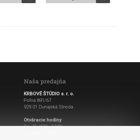
Naša predajňa
KRBOVÉ ŠTÚDIO s. r. o.
Poľná 891/67
929 01 Dunajská Streda
Otváracie hodiny
:
Po - Pi: 8:00 - 17:00
So: 8:00 - 12:00