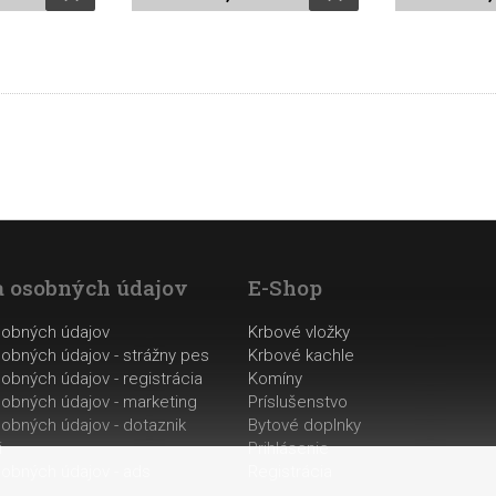
 osobných údajov
E-Shop
sobných údajov
Krbové vložky
obných údajov - strážny pes
Krbové kachle
obných údajov - registrácia
Komíny
obných údajov - marketing
Príslušenstvo
obných údajov - dotaznik
Bytové doplnky
i
Prihlásenie
obných údajov - ads
Registrácia