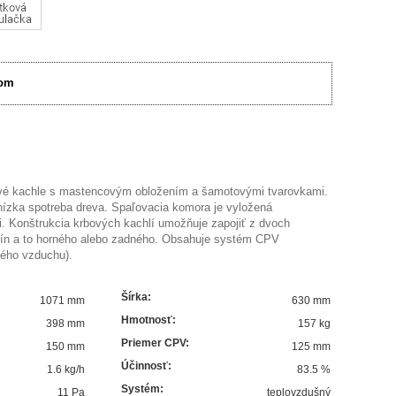
om
é kachle s mastencovým obložením a šamotovými tvarovkami.
ízka spotreba dreva. Spaľovacia komora je vyložená
 Konštrukcia krbových kachlí umožňuje zapojiť z dvoch
ín a to horného alebo zadného. Obsahuje systém CPV
ného vzduchu).
Šírka
:
1071 mm
630 mm
Hmotnosť
:
398 mm
157 kg
Priemer CPV
:
150 mm
125 mm
Účinnosť
:
1.6
kg/h
83.5
%
Systém
:
11 Pa
teplovzdušný