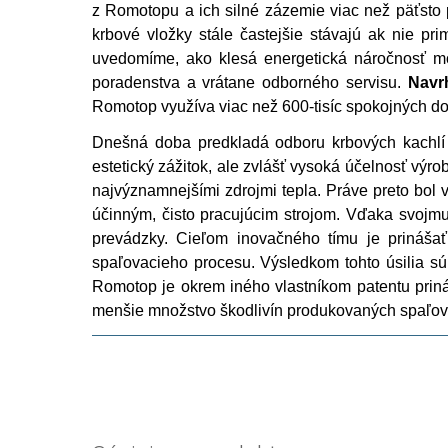
z Romotopu a ich silné zázemie viac než päťsto
krbové vložky stále častejšie stávajú ak nie p
uvedomíme, ako klesá energetická náročnosť m
poradenstva a vrátane odborného servisu.
Navr
Romotop využíva viac než 600-tisíc spokojných d
Dnešná doba predkladá odboru krbových kachlí 
estetický zážitok, ale zvlášť vysoká účelnosť výr
najvýznamnejšími zdrojmi tepla. Práve preto bol
účinným, čisto pracujúcim strojom. Vďaka svojm
prevádzky. Cieľom inovačného tímu je prinášať 
spaľovacieho procesu. Výsledkom tohto úsilia sú
Romotop je okrem iného vlastníkom patentu prin
menšie množstvo škodlivín produkovaných spaľo