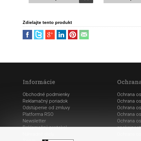
Zdielajte tento produkt
Informácie
Ochrana
Obchodné podmienky
Ochrana o
Reklamačný poriadok
Ochrana os
Odstúpenie od zmluvy
Ochrana os
Platforma RSO
Ochrana os
Newsletter
Ochrana os
Reklamačný protokol
spokojnost
Náhradné diely
Ochrana os
Servis