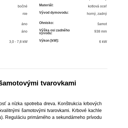
Materiál
:
bočné
kotlová oceľ
Vývod dymovodu
:
nie
horný
,
zadný
Ohnisko
:
áno
šamot
Výška osi zadného
áno
938 mm
vývodu
:
Výkon [kW]
:
3,0 - 7,8 kW
6
kW
šamotovými tvarovkami
sť a nízka spotreba dreva. Konštrukcia krbových
kvalitnými šamotovými tvarovkami. Krbové kachle
u). Reguláciu primárného a sekundárneho prívodu