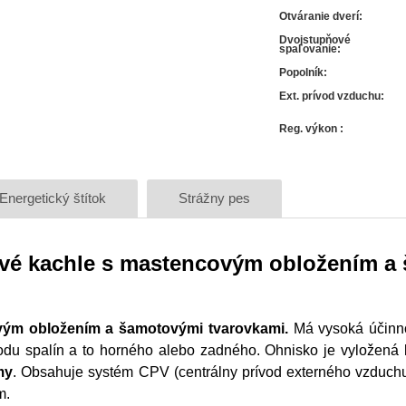
Otváranie dverí
:
Dvojstupňové
spaľovanie
:
Popolník
:
Ext. prívod vzduchu
:
Reg. výkon
:
Energetický štítok
Strážny pes
vé kachle s mastencovým obložením a 
vým obložením a šamotovými tvarovkami.
Má vysoká účinno
du spalín a to horného alebo zadného. Ohnisko je vyložená 
my
. Obsahuje systém CPV (centrálny prívod externého vzduch
m.