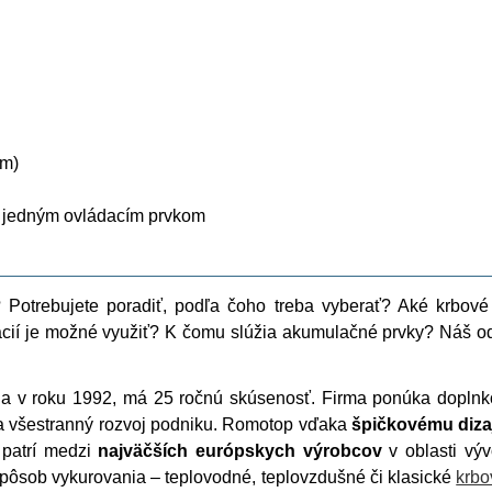
mm)
 jedným ovládacím prvkom
 Potrebujete poradiť, podľa čoho treba vyberať? Aké krbové
cií je možné využiť? K čomu slúžia akumulačné prvky? Náš od
la v roku 1992, má 25 ročnú skúsenosť. Firma ponúka dopln
a všestranný rozvoj podniku. Romotop vďaka
špičkovému diza
 patrí medzi
najväčších európskych výrobcov
v oblasti výv
spôsob vykurovania – teplovodné, teplovzdušné či klasické
krbo