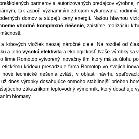
 preškolených partnerov a autorizovaných predajcov výrobnej 
rimárnym, tak aspoň významným zdrojom vykurovania rodinných
oderných domov a stúpajú ceny energií. Našou hlavnou vízi
hneme vhodné komplexné riešenie
, zaistíme realizáciu kr
omácností.
a krbových vložiek naozaj náročné ciele. Na rozdiel od čia
obku a jeho
vysoká efektivita
a ekologickosť. Naše výrobky sa v
 vo firme Romotop vytvorený inovačný tím, ktorý má za úlohu p
u etickému kódexu presadzuje firma Romotop vo svojich inova
nové technické riešenia zvlášť v oblasti návrhu spaľovací
 už dnes výrobky dosahujúce omnoho stabilnejší priebeh hore
ášajúceho zákazníkom teplovodný výmenník, ktorý dosahuje vy
vaním biomasy.