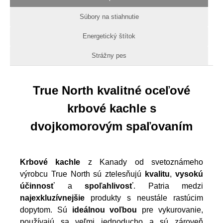
Súbory na stiahnutie
Energetický štítok
Strážny pes
True North kvalitné oceľové
krbové kachle s
dvojkomorovým spaľovaním
Krbové kachle
z Kanady od svetoznámeho
výrobcu True North sú ztelesňujú
kvalitu
,
vysokú
účinnosť
a
spoľahlivosť
. Patria medzi
najexkluzívnejšie
produkty s neustále rastúcim
dopytom. Sú
ideálnou voľbou
pre vykurovanie,
používajú sa veľmi jednoducho a sú zároveň