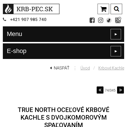
+421
907
985 740
Menu
►
E-shop
►
NASPÄŤ
⋮
/
Úvod
Krbové Kachle
74/345
TRUE NORTH OCEĽOVÉ KRBOVÉ
KACHLE S DVOJKOMOROVÝM
SPAĽOVANÍM