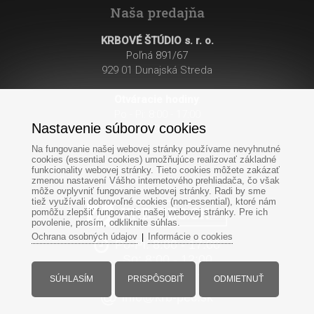
Naša predajňa
KRBOVÉ ŠTÚDIO s. r. o.
Poľná 891/67
929 01 Dunajská Streda
Otváracie hodiny
:
Po - Pi: 8:00 - 17:00
Nastavenie súborov cookies
So: 8:00 - 12:00
Na fungovanie našej webovej stránky používame nevyhnutné
cookies (essential cookies) umožňujúce realizovať základné
funkcionality webovej stránky. Tieto cookies môžete zakázať
zmenou nastavení Vášho internetového prehliadača, čo však
môže ovplyvniť fungovanie webovej stránky. Radi by sme
tiež využívali dobrovoľné cookies (non-essential), ktoré nám
pomôžu zlepšiť fungovanie našej webovej stránky. Pre ich
povolenie, prosím, odkliknite súhlas.
Ochrana osobných údajov
Informácie o cookies
|
Po-Pi: 8:00 - 17:00
So: 8:00 - 12:00
+421
907
985 740
SÚHLASÍM
PRISPÔSOBIŤ
ODMIETNUŤ
info@krb-pec.sk