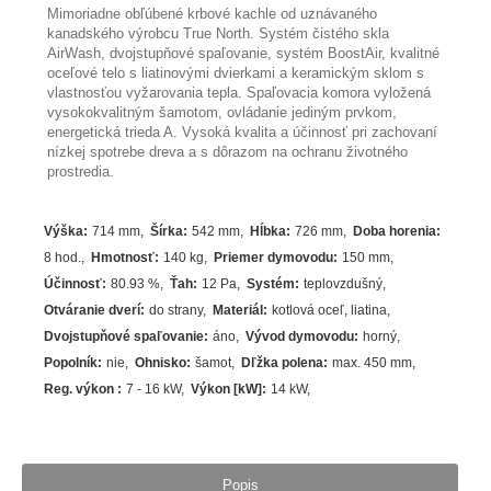
Mimoriadne obľúbené krbové kachle od uznávaného
kanadského výrobcu True North. Systém čistého skla
AirWash, dvojstupňové spaľovanie, systém BoostAir, kvalitné
oceľové telo s liatinovými dvierkami a keramickým sklom s
vlastnosťou vyžarovania tepla. Spaľovacia komora vyložená
vysokokvalitným šamotom, ovládanie jediným prvkom,
energetická trieda A. Vysoká kvalita a účinnosť pri zachovaní
nízkej spotrebe dreva a s dôrazom na ochranu životného
prostredia.
Výška
:
714 mm
Šírka
:
542 mm
Hĺbka
:
726 mm
Doba horenia
:
8 hod.
Hmotnosť
:
140 kg
Priemer dymovodu
:
150 mm
Účinnosť
:
80.93
%
Ťah
:
12 Pa
Systém
:
teplovzdušný
Otváranie dverí
:
do strany
Materiál
:
kotlová oceľ
,
liatina
Dvojstupňové spaľovanie
:
áno
Vývod dymovodu
:
horný
Popolník
:
nie
Ohnisko
:
šamot
Dľžka polena
:
max. 450 mm
Reg. výkon
:
7 - 16 kW
Výkon [kW]
:
14
kW
Popis