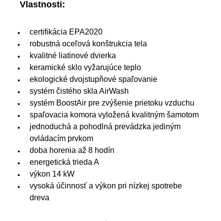
Vlastnosti:
certifikácia EPA2020
robustná oceľová konštrukcia tela
kvalitné liatinové dvierka
keramické sklo vyžarujúce teplo
ekologické dvojstupňové spaľovanie
systém čistého skla AirWash
systém BoostAir
pre zvýšenie prietoku vzduchu
spaľovacia komora vyložená kvalitným šamotom
jednoduchá a pohodlná prevádzka jediným
ovládacím prvkom
doba horenia až 8 hodín
energetická trieda A
výkon 14 kW
vysoká účinnosť a výkon pri nízkej spotrebe
dreva