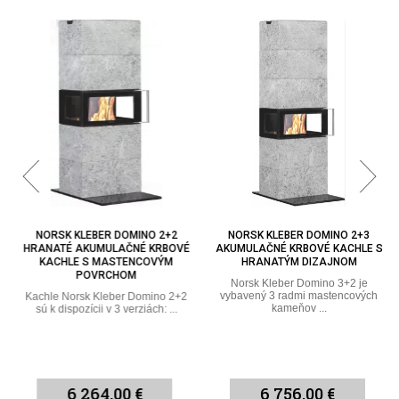
NORSK KLEBER DOMINO 2+2
NORSK KLEBER DOMINO 2+3
HRANATÉ AKUMULAČNÉ KRBOVÉ
AKUMULAČNÉ KRBOVÉ KACHLE S
KACHLE S MASTENCOVÝM
HRANATÝM DIZAJNOM
POVRCHOM
Norsk Kleber Domino 3+2 je
vybavený 3 radmi mastencových
Kachle Norsk Kleber Domino 2+2
kameňov ...
sú k dispozícii v 3 verziách: ...
6 264,00 €
6 756,00 €