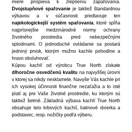
miere prispieva k zlepšeniu zapaľovania.
Dvojstupňové spaľovanie
je taktiež štandardnou
výbavou a v súčasnosti predtavuje ten
najekologickejší systém spaľovania
, ktoré spĺňa
najprísnejšie medzinárodné normy ochrany
životného prostredia pred nebezpečnými
splodinami.
O jednoduché ovládanie sa postará
jedniný prvok, ktorým možno kachle pohodlne a
hravo obsluhovať.
Kúpou kachlí od výrobcu True North získate
dlhoročne osvedčenú kvalitu
na najvyššej úrovni
v ktorej sa nikdy nesklamete. Navyše Vás kachle pri
ich vysokej účinnosti finančne nezaťažia a to isté
platí aj pre Vaše životné prostredie, ku ktorým sú
taktiež šetrné.
Základná výbava kachlí True North
obsahuje telo krbových kachlí, liatinové dvierka a
podstavec, resp. nožičky podľa výberu.