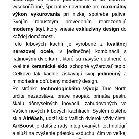
vysokoúčinné, špeciálne navrhnuté pre
maximálny
výkon vykurovania
pri nízkej spotrebe paliva.
Svojím robustným prevedením reprezentujú
moderný štýl
, ktorý vnesie
exkluzívny design
do
každej domácnosti.
Telo krbových kachlí je vyrobené z
kvalitnej
nerezovej ocele
, v jedinečnej kombinácií s
liatinovými dvierkami, ktoré sú navyše doplnené o
kvalitné
keramické sklo
, schopné vyžarovať teplo.
Celkovo tak kachle získavajú svoj
jedinečný
a
mimoriadne obľúbený moderný design.
Po stránke
technologického vývoja
True North
určite nezaostáva, práve naopak, prináša pestrú
škálu dômyselných inovácií, zabudovaných vo
Vašich nových krbových kachliach. Systém čistého
skla
AirWash
, udrží sklo Vašich dvierok vždy čisté.
AirBoost
je ďalší z rady integrovaných technológií
a slúži na
zvýšenie prietoku vzduchu, čím vo veľkej