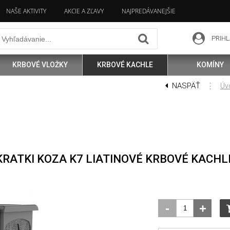
NAŠE AKTIVITY
AKCIE A ZĽAVY
NAJPREDÁVANEJŠIE
PRIHL
KRBOVÉ VLOŽKY
KRBOVÉ KACHLE
KOMÍNY
NASPÄŤ
⋮
Úv
KRATKI KOZA K7 LIATINOVÉ KRBOVÉ KACHL
-
+