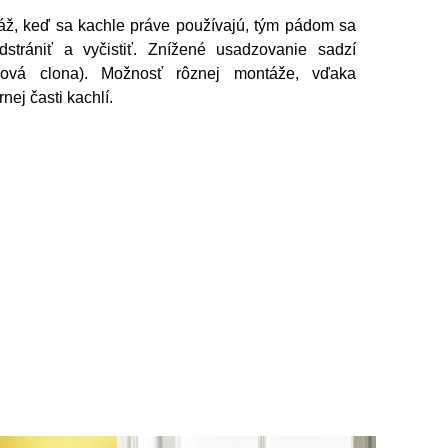
ž, keď sa kachle práve používajú, tým pádom sa
strániť a vyčistiť. Znížené usadzovanie sadzí
ová clona). Možnosť rôznej montáže, vďaka
nej časti kachlí.