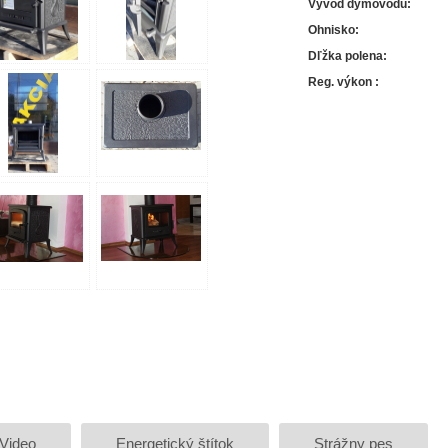
Vývod dymovodu
:
Ohnisko
:
Dľžka polena
:
Reg. výkon
:
Video
Energetický štítok
Strážny pes