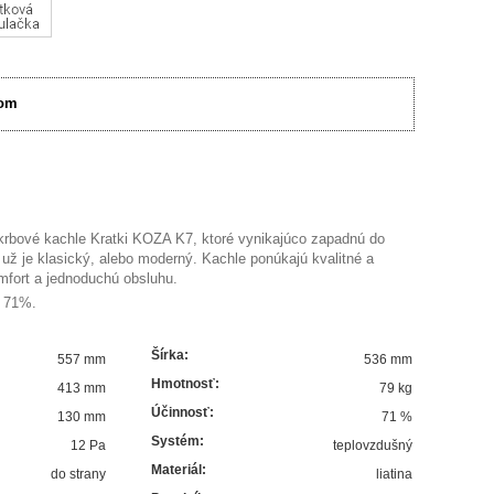
om
krbové kachle Kratki KOZA K7, ktoré vynikajúco zapadnú do
 už je klasický, alebo moderný. Kachle ponúkajú kvalitné a
mfort a jednoduchú obsluhu.
: 71%.
Šírka
:
557 mm
536 mm
Hmotnosť
:
413 mm
79 kg
Účinnosť
:
130 mm
71
%
Systém
:
12 Pa
teplovzdušný
Materiál
:
do strany
liatina