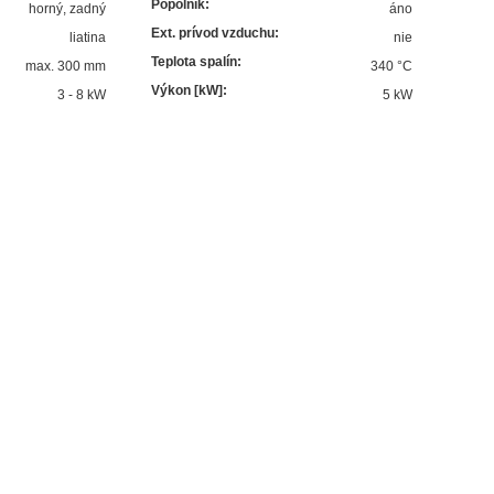
Popolník
:
horný, zadný
áno
Ext. prívod vzduchu
:
liatina
nie
Teplota spalín
:
max. 300 mm
340
°C
Výkon [kW]
:
3 - 8 kW
5
kW