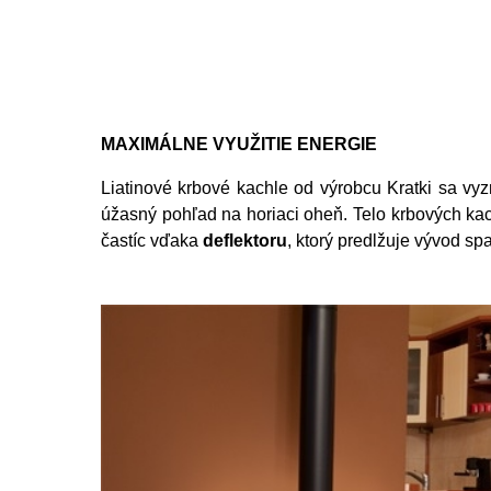
MAXIMÁLNE VYUŽITIE ENERGIE
Liatinové krbové kachle od výrobcu Kratki sa vy
úžasný pohľad na horiaci oheň.
Telo krbových kac
častíc vďaka
deflektoru
, ktorý predlžuje vývod spa