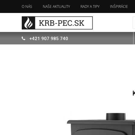
O NÁS
NAŠE AKTUALITY
RADY A TIPY
INŠPIRÁCIE
+421
907
985 740