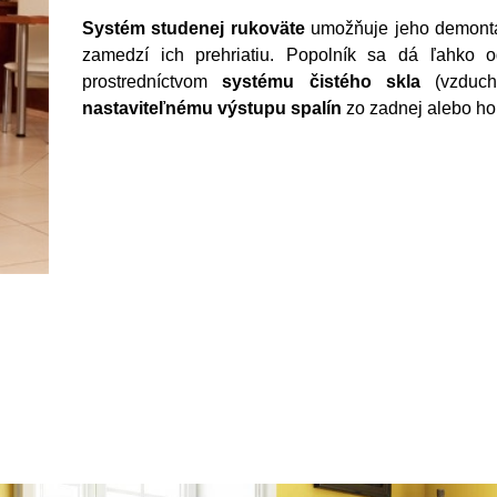
Systém studenej rukoväte
umožňuje jeho demontá
zamedzí ich prehriatiu. Popolník sa dá ľahko od
prostredníctvom
systému čistého skla
(vzduch
nastaviteľnému výstupu spalín
zo zadnej alebo hor