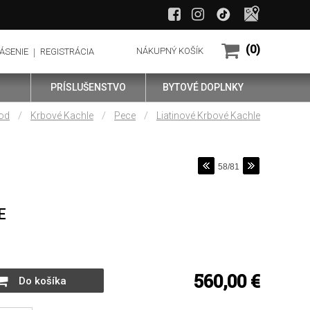
(0)
NÁKUPNÝ KOŠÍK
ÁSENIE
REGISTRÁCIA
PRÍSLUŠENSTVO
BYTOVÉ DOPLNKY
/
/
/
od
Krbové Kachle
Pece
Liatinové Krbové Kachle
58/81
E
560,00 €
Do košíka