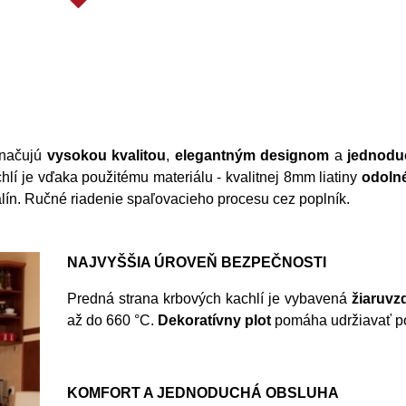
značujú
vysokou kvalitou
,
elegantným designom
a
jednodu
hlí je vďaka použitému materiálu - kvalitnej 8mm liatiny
odoln
lín.
Ručné riadenie spaľovacieho procesu cez poplník.
NAJVYŠŠIA ÚROVEŇ BEZPEČNOSTI
Predná strana krbových kachlí je vybavená
žiaruv
až do 660 °C.
Dekoratívny plot
pomáha udržiavať po
KOMFORT A JEDNODUCHÁ OBSLUHA