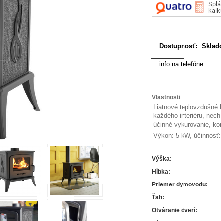
Dostupnosť:
Sklad
info na telefóne
Vlastnosti
Liatnové teplovzdušné 
každého interiéru, nech
účinné vykurovanie, ko
Výkon: 5 kW, účinnosť
Výška
:
Hĺbka
:
Priemer dymovodu
:
Ťah
:
Otváranie dverí
: