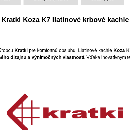
Kratki Koza K7 liatinové krbové kachle
ýrobcu
Kratki
pre komfortnú obsluhu. Liatinové kachle
Koza 
ného dizajnu a výnimočných vlastností
. Vďaka inovatívnym 