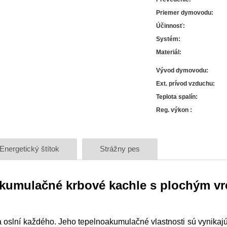
Priemer dymovodu
:
Účinnosť
:
Systém
:
Materiál
:
Vývod dymovodu
:
Ext. prívod vzduchu
:
Teplota spalín
:
Reg. výkon
:
Energetický štítok
Strážny pes
 akumulačné krbové kachle s plochým v
lní každého. Jeho tepelnoakumulačné vlastnosti sú vynikajúce