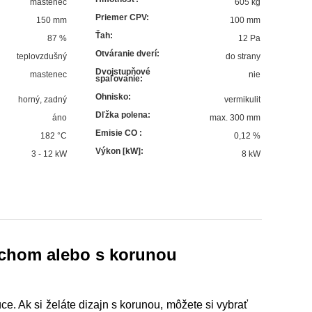
mastenec
605 kg
Priemer CPV
:
150 mm
100 mm
Ťah
:
87
%
12 Pa
Otváranie dverí
:
teplovzdušný
do strany
Dvojstupňové
mastenec
nie
spaľovanie
:
Ohnisko
:
horný, zadný
vermikulit
Dľžka polena
:
áno
max. 300 mm
Emisie CO
:
182
°C
0,12 %
Výkon [kW]
:
3 - 12 kW
8
kW
rchom alebo s korunou
. Ak si želáte dizajn s korunou, môžete si vybrať