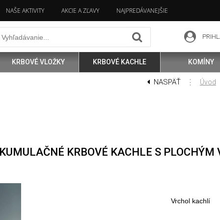
NAŠE AKTIVITY
AKCIE A ZĽAVY
NAJPREDÁVANEJŠIE
PRIHL
KRBOVÉ VLOŽKY
KRBOVÉ KACHLE
KOMÍNY
NASPÄŤ
⋮
Úvod
 AKUMULAČNÉ KRBOVÉ KACHLE S PLOCHÝM
Vrchol kachlí