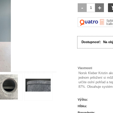
-
+
Dostupnosť:
Na ob
Vlastnosti
Norsk Kleber Kristin a
jednom priložení si môž
určite oslní pohľad a te
87%. Obsahuje systém 
Výška
:
Hĺbka
:
Prevedenie
: