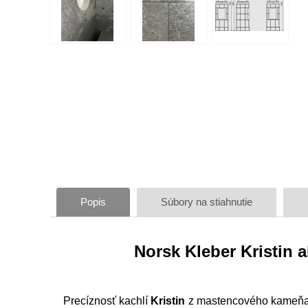
Popis
Súbory na stiahnutie
Norsk Kleber Kristin
Precíznosť kachlí
Kristin
z mastencového kameňa os