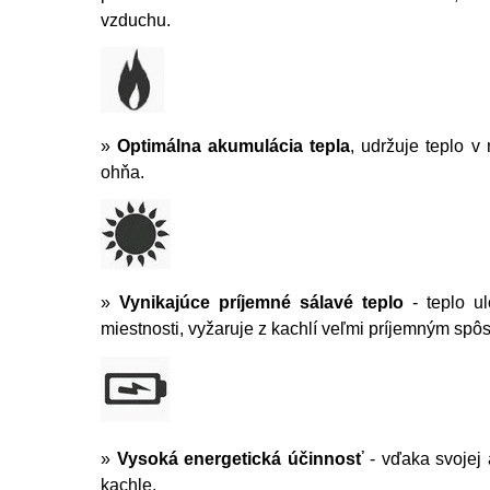
vzduchu.
»
Optimálna akumulácia tepla
, udržuje teplo v
ohňa.
»
Vynikajúce príjemné sálavé teplo
- teplo u
miestnosti, vyžaruje z kachlí veľmi príjemným sp
»
Vysoká energetická účinnosť
- vďaka svojej 
kachle.