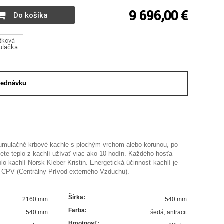
9 696,00 €
Do košíka
jednávku
kumulačné krbové kachle s plochým vrchom alebo korunou, po
ete teplo z kachlí užívať viac ako 10 hodín. Každého hosťa
plo kachlí Norsk Kleber Kristin. Energetická účinnosť kachlí je
CPV (Centrálny Prívod externého Vzduchu).
Šírka
:
2160 mm
540 mm
Farba
:
540 mm
šedá
,
antracit
Hmotnosť
: