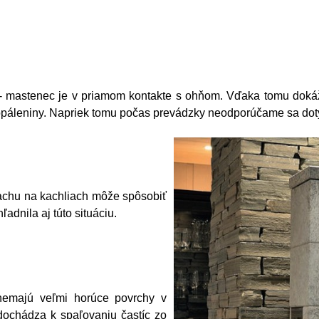
 mastenec je v priamom kontakte s ohňom. Vďaka tomu dokáže
opáleniny. Napriek tomu počas prevádzky neodporúčame sa dot
achu na kachliach môže spôsobiť
adnila aj túto situáciu.
 nemajú veľmi horúce povrchy v
dochádza k spaľovaniu častíc zo