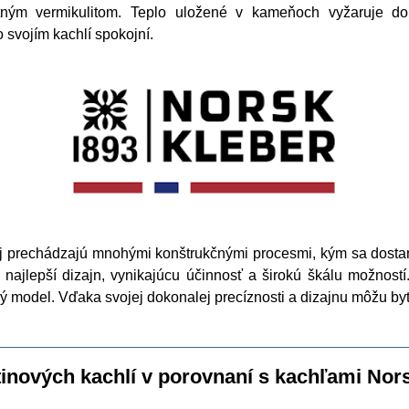
itným vermikulitom. Teplo uložené v kameňoch vyžaruje do 
svojím kachlí spokojní.
ej prechádzajú mnohými konštrukčnými procesmi, kým sa dostan
a najlepší dizajn, vynikajúcu účinnosť a širokú škálu možnost
ý model. Vďaka svojej dokonalej precíznosti a dizajnu môžu byť
atinových kachlí v porovnaní s kachľami Nor