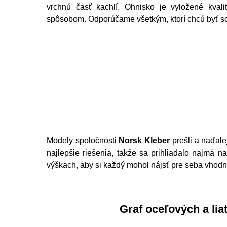
vrchnú časť kachlí. Ohnisko je vyložené kval
spôsobom. Odporúčame všetkým, ktorí chcú byť so 
Modely spoločnosti
Norsk Kleber
prešli a naďal
najlepšie riešenia, takže sa prihliadalo najmä n
výškach, aby si každý mohol nájsť pre seba vhodn
Graf oceľových a li