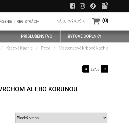
(0)
NÁKUPNÝ KOŠÍK
ÁSENIE
REGISTRÁCIA
PRÍSLUŠENSTVO
BYTOVÉ DOPLNKY
/
/
/
Krbové Kachle
Pece
Mastencové Krbové Kachle
12/50
 VRCHOM ALEBO KORUNOU